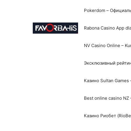
Pokerdom – Официаль
Rabona Casino App dla 
NV Casino Online – K
Эксклюзивный рейтин
Казино Sultan Games 
Best online casino NZ 
Казино Риобет (RioBe