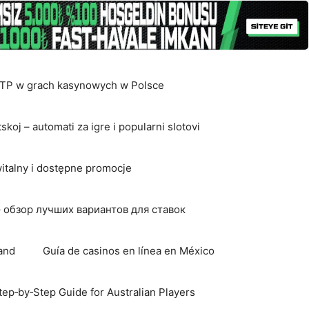
RTP w grach kasynowych w Polsce
koj – automati za igre i popularni slotovi
italny i dostępne promocje
– обзор лучших вариантов для ставок
and
Guía de casinos en línea en México
tep‑by‑Step Guide for Australian Players