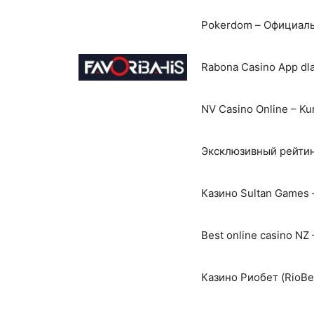
Pokerdom – Официаль
Rabona Casino App dla 
NV Casino Online – K
Эксклюзивный рейтин
Казино Sultan Games 
Best online casino NZ 
Казино Риобет (RioBe