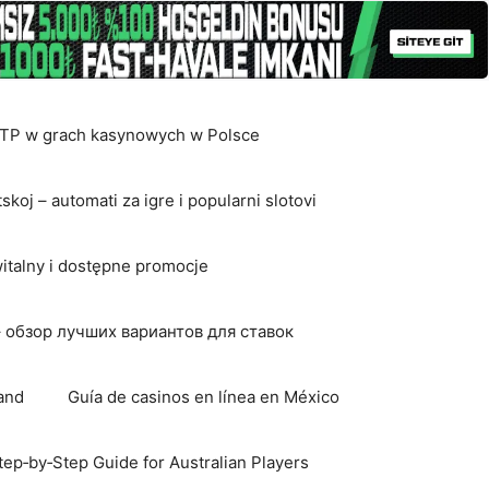
RTP w grach kasynowych w Polsce
koj – automati za igre i popularni slotovi
italny i dostępne promocje
– обзор лучших вариантов для ставок
and
Guía de casinos en línea en México
tep‑by‑Step Guide for Australian Players