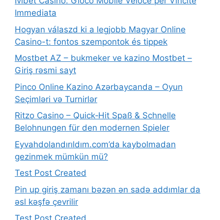
Ivibet Casino: Gioco Mobile Veloce per Vincite
Immediata
Hogyan válaszd ki a legjobb Magyar Online
Casino-t: fontos szempontok és tippek
Mostbet AZ – bukmeker ve kazino Mostbet –
Giriş rəsmi sayt
Pinco Online Kazino Azərbaycanda – Oyun
Seçimləri və Turnirlər
Ritzo Casino – Quick‑Hit Spaß & Schnelle
Belohnungen für den modernen Spieler
Eyvahdolandırıldım.com’da kaybolmadan
gezinmek mümkün mü?
Test Post Created
Pin up giriş zamanı bəzən ən sadə addımlar da
əsl kəşfə çevrilir
Test Post Created