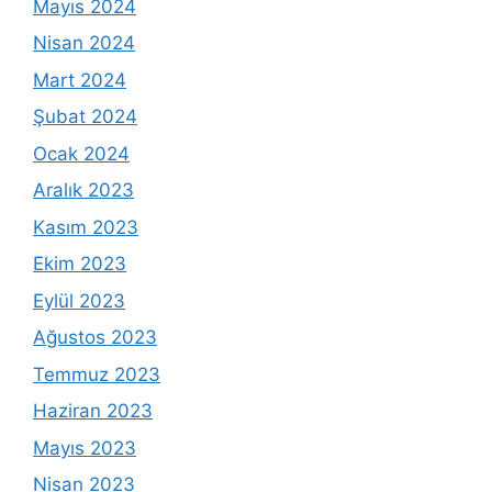
Mayıs 2024
Nisan 2024
Mart 2024
Şubat 2024
Ocak 2024
Aralık 2023
Kasım 2023
Ekim 2023
Eylül 2023
Ağustos 2023
Temmuz 2023
Haziran 2023
Mayıs 2023
Nisan 2023