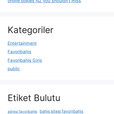
online pokies NZ you shouldn’t miss
Kategoriler
Entertainment
Favoribahis
Favoribahis Giriş
public
Etiket Bulutu
bahis sitesi favoribahis
adresi favoribahis