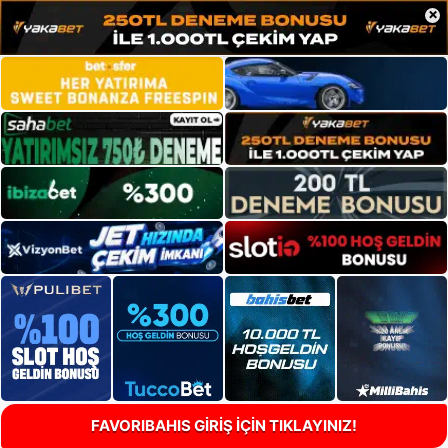
×
FAVORIBAHIS GİRİŞ İÇİN TIKLAYINIZ!