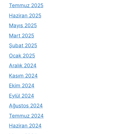
Temmuz 2025
Haziran 2025
Mayıs 2025
Mart 2025
Şubat 2025
Ocak 2025
Aralık 2024
Kasım 2024
Ekim 2024
Eylül 2024
Ağustos 2024
Temmuz 2024
Haziran 2024