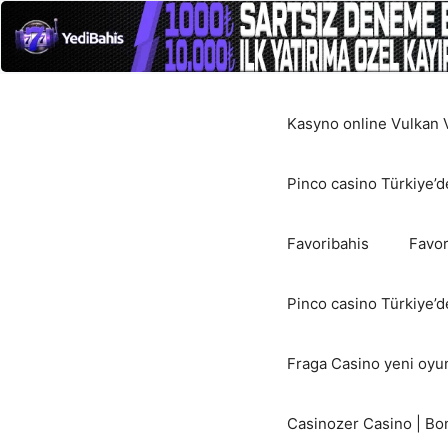
İçeriğe
atla
Kasyno online Vulkan 
Pinco casino Türkiye’
Favoribahis
Favor
Pinco casino Türkiye’d
Fraga Casino yeni oyu
Casinozer Casino | Bo