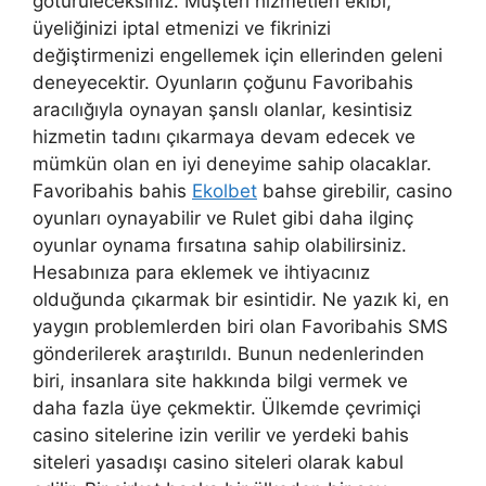
götürüleceksiniz. Müşteri hizmetleri ekibi,
üyeliğinizi iptal etmenizi ve fikrinizi
değiştirmenizi engellemek için ellerinden geleni
deneyecektir. Oyunların çoğunu Favoribahis
aracılığıyla oynayan şanslı olanlar, kesintisiz
hizmetin tadını çıkarmaya devam edecek ve
mümkün olan en iyi deneyime sahip olacaklar.
Favoribahis bahis
Ekolbet
bahse girebilir, casino
oyunları oynayabilir ve Rulet gibi daha ilginç
oyunlar oynama fırsatına sahip olabilirsiniz.
Hesabınıza para eklemek ve ihtiyacınız
olduğunda çıkarmak bir esintidir. Ne yazık ki, en
yaygın problemlerden biri olan Favoribahis SMS
gönderilerek araştırıldı. Bunun nedenlerinden
biri, insanlara site hakkında bilgi vermek ve
daha fazla üye çekmektir. Ülkemde çevrimiçi
casino sitelerine izin verilir ve yerdeki bahis
siteleri yasadışı casino siteleri olarak kabul