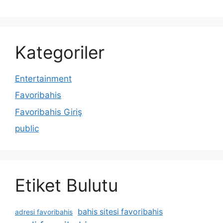
Kategoriler
Entertainment
Favoribahis
Favoribahis Giriş
public
Etiket Bulutu
bahis sitesi favoribahis
adresi favoribahis