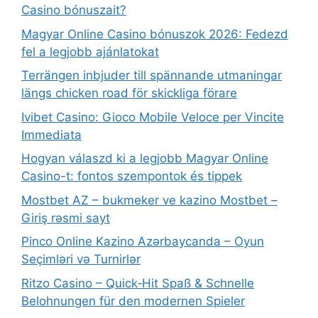
Casino bónuszait?
Magyar Online Casino bónuszok 2026: Fedezd
fel a legjobb ajánlatokat
Terrängen inbjuder till spännande utmaningar
längs chicken road för skickliga förare
Ivibet Casino: Gioco Mobile Veloce per Vincite
Immediata
Hogyan válaszd ki a legjobb Magyar Online
Casino-t: fontos szempontok és tippek
Mostbet AZ – bukmeker ve kazino Mostbet –
Giriş rəsmi sayt
Pinco Online Kazino Azərbaycanda – Oyun
Seçimləri və Turnirlər
Ritzo Casino – Quick‑Hit Spaß & Schnelle
Belohnungen für den modernen Spieler