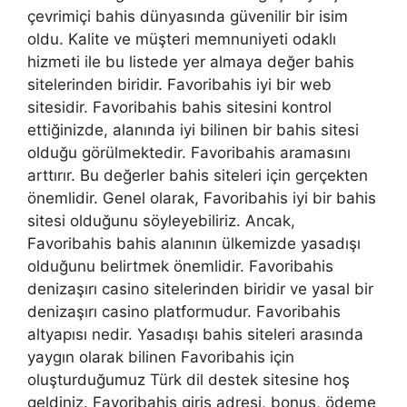
çevrimiçi bahis dünyasında güvenilir bir isim
oldu. Kalite ve müşteri memnuniyeti odaklı
hizmeti ile bu listede yer almaya değer bahis
sitelerinden biridir. Favoribahis iyi bir web
sitesidir. Favoribahis bahis sitesini kontrol
ettiğinizde, alanında iyi bilinen bir bahis sitesi
olduğu görülmektedir. Favoribahis aramasını
arttırır. Bu değerler bahis siteleri için gerçekten
önemlidir. Genel olarak, Favoribahis iyi bir bahis
sitesi olduğunu söyleyebiliriz. Ancak,
Favoribahis bahis alanının ülkemizde yasadışı
olduğunu belirtmek önemlidir. Favoribahis
denizaşırı casino sitelerinden biridir ve yasal bir
denizaşırı casino platformudur. Favoribahis
altyapısı nedir. Yasadışı bahis siteleri arasında
yaygın olarak bilinen Favoribahis için
oluşturduğumuz Türk dil destek sitesine hoş
geldiniz. Favoribahis giriş adresi, bonus, ödeme