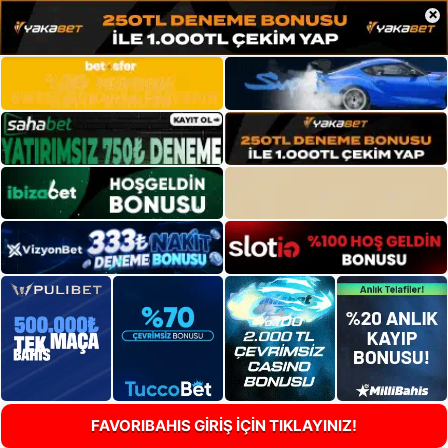
×
FAVORIBAHIS GİRİŞ İÇİN TIKLAYINIZ!