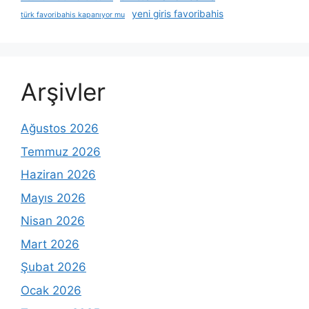
yeni giris favoribahis
türk favoribahis kapanıyor mu
Arşivler
Ağustos 2026
Temmuz 2026
Haziran 2026
Mayıs 2026
Nisan 2026
Mart 2026
Şubat 2026
Ocak 2026