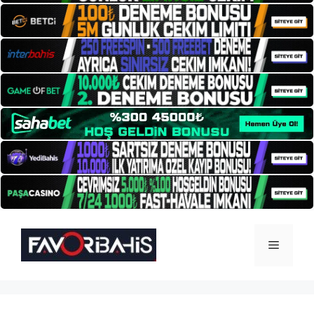
İçeriğe
atla
Menü