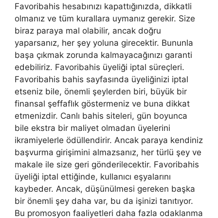
Favoribahis hesabınızı kapattığınızda, dikkatli
olmanız ve tüm kurallara uymanız gerekir. Size
biraz paraya mal olabilir, ancak doğru
yaparsanız, her şey yoluna girecektir. Bununla
başa çıkmak zorunda kalmayacağınızı garanti
edebiliriz. Favoribahis üyeliği iptal süreçleri.
Favoribahis bahis sayfasında üyeliğinizi iptal
etseniz bile, önemli şeylerden biri, büyük bir
finansal şeffaflık göstermeniz ve buna dikkat
etmenizdir. Canlı bahis siteleri, gün boyunca
bile ekstra bir maliyet olmadan üyelerini
ikramiyelerle ödüllendirir. Ancak paraya kendiniz
başvurma girişimini almazsanız, her türlü şey ve
makale ile size geri gönderilecektir. Favoribahis
üyeliği iptal ettiğinde, kullanıcı eşyalarını
kaybeder. Ancak, düşünülmesi gereken başka
bir önemli şey daha var, bu da işinizi tanıtıyor.
Bu promosyon faaliyetleri daha fazla odaklanma