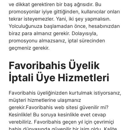
ve dikkat gerektiren bir baş ağrısıdır. Bu
promosyonlar iyiye gittiğinden, kullanıcılar onları
tekrar isteyemezler. Yani, iki şey yapmalısın.
Yolculuğunuza başlamadan önce, hesabınızdan
biraz para almanız gerekir. Dolayısıyla,
promosyonu almazsanız, iptal sürecinden
geçmeniz gerekir.
Favoribahis Üyelik
İptali Üye Hizmetleri
Favoribahis üyeliğinizden kurtulmak istiyorsanız,
müşteri hizmetlerine ulaşmanız
gerekir.Favoribahis web sitesi güvenilir mi?
Kesinlikle! Bu soruya kesinlikle evet cevap
verebiliriz. Favoribahis geçen yıl için çevrimiçi
bahis dünyasında güvenilir bir isim oldu. Kalite