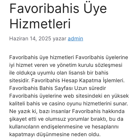
Favoribahis Üye
Hizmetleri
Haziran 14, 2025
yazar
admin
Favoribahis üye hizmetleri Favoribahis üyelerine
iyi hizmet veren ve yönetim kurulu sözleşmesi
ile oldukça uyumlu olan lisanslı bir bahis
sitesidir. Favoribahis Hesap Kapatma İşlemleri.
Favoribahis Bahis Sayfası Uzun süredir
Favoribahis üyelerine web sitesindeki en yüksek
kaliteli bahis ve casino oyunu hizmetlerini sunar.
Ne yazık ki, bazı insanlar Favoribahis hakkında
şikayet etti ve olumsuz yorumlar bıraktı, bu da
kullanıcıların endişelenmesine ve hesaplarını
kapatmayı düşünmesine neden oldu.