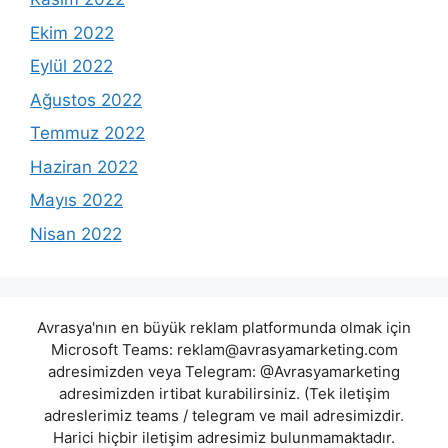
Ekim 2022
Eylül 2022
Ağustos 2022
Temmuz 2022
Haziran 2022
Mayıs 2022
Nisan 2022
Avrasya'nın en büyük reklam platformunda olmak için
Microsoft Teams:
reklam@avrasyamarketing.com
adresimizden veya Telegram: @Avrasyamarketing
adresimizden irtibat kurabilirsiniz. (Tek iletişim
adreslerimiz teams / telegram ve mail adresimizdir.
Harici hiçbir iletişim adresimiz bulunmamaktadır.