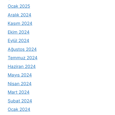
Ocak 2025
Aralık 2024
Kasım 2024
Ekim 2024
Eylül 2024
Ağustos 2024
Temmuz 2024
Haziran 2024
Mayıs 2024
Nisan 2024
Mart 2024
Şubat 2024
Ocak 2024