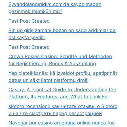
Eyvahdolandırıldım.com’da kaybolmadan
gezinmek mümkün mü?
Test Post Created
Pin up giriş zamanı bəzən ən sadə addımlar da
əsl kəşfə çevrilir
Test Post Created
Crown Pokies Casino: Schritte und Methoden
für Registrierung, Bonus & Auszahlung
Yep pieteikšanās: kā izveidot profilu, apstiprināt
datus un sākt lietot platformu droši
Casiny: A Practical Guide to Understanding the
Platform, Its Features, and What to Look For
slotoro recensioni: как читать отзывы о Slotoro
и на что смотреть перед регистрацией
Navegar por casino argentina online nunca fue