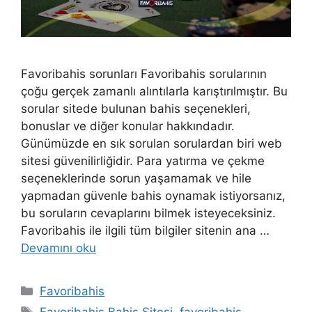
Favoribahis sorunları Favoribahis sorularının
çoğu gerçek zamanlı alıntılarla karıştırılmıştır. Bu
sorular sitede bulunan bahis seçenekleri,
bonuslar ve diğer konular hakkındadır.
Günümüzde en sık sorulan sorulardan biri web
sitesi güvenilirliğidir. Para yatırma ve çekme
seçeneklerinde sorun yaşamamak ve hile
yapmadan güvenle bahis oynamak istiyorsanız,
bu soruların cevaplarını bilmek isteyeceksiniz.
Favoribahis ile ilgili tüm bilgiler sitenin ana …
Devamını oku
Kategoriler
Favoribahis
Etiketler