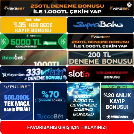
×
FAVORIBAHIS GİRİŞ İÇİN TIKLAYINIZ!