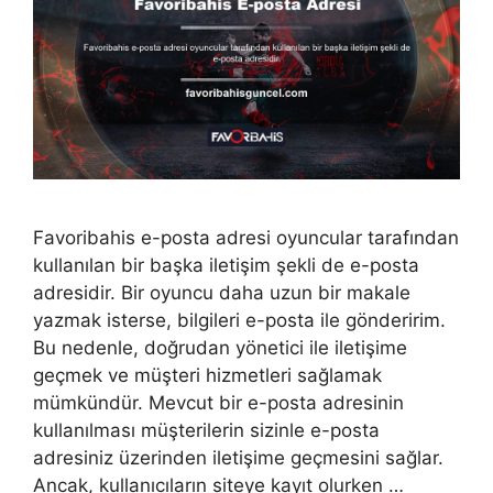
Favoribahis e-posta adresi oyuncular tarafından
kullanılan bir başka iletişim şekli de e-posta
adresidir. Bir oyuncu daha uzun bir makale
yazmak isterse, bilgileri e-posta ile gönderirim.
Bu nedenle, doğrudan yönetici ile iletişime
geçmek ve müşteri hizmetleri sağlamak
mümkündür. Mevcut bir e-posta adresinin
kullanılması müşterilerin sizinle e-posta
adresiniz üzerinden iletişime geçmesini sağlar.
Ancak, kullanıcıların siteye kayıt olurken …