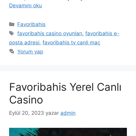
Devamını oku
Kategoriler
Favoribahis
Etiketler
favoribahis casino oyunları
,
favoribahis e-
posta adresi
,
favoribahis tv canli maç
Yorum yap
Favoribahis Yerel Canlı
Casino
Eylül 20, 2023
yazar
admin