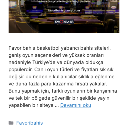
Favoribahis basketbol yabancı bahis siteleri,
geniş oyun seçenekleri ve yüksek oranları
nedeniyle Türkiye’de ve dünyada oldukça
popülerdir. Canlı oyun türleri ve fiyatları sık sık
değişir bu nedenle kullanıcılar sıklıkla eğlenme
ve daha fazla para kazanma fırsatı yakalar.
Bunu yapmak için, farklı oyunların bir karışımına
ve tek bir bölgede güvenilir bir şekilde yayın
yapabilen bir siteye …
Devamını oku
Kategoriler
Favoribahis