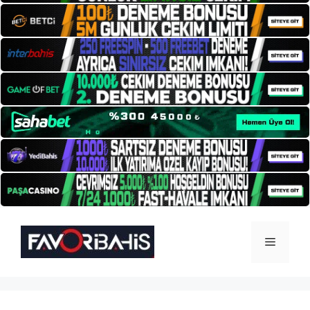
İçeriğe
atla
Menü