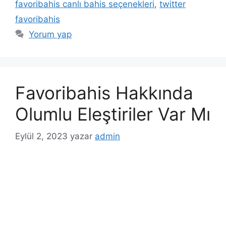
favoribahis canlı bahis seçenekleri
,
twitter
favoribahis
Yorum yap
Favoribahis Hakkında
Olumlu Eleştiriler Var Mı
Eylül 2, 2023
yazar
admin