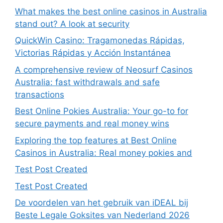
What makes the best online casinos in Australia
stand out? A look at security
QuickWin Casino: Tragamonedas Rápidas,
Victorias Rápidas y Acción Instantánea
A comprehensive review of Neosurf Casinos
Australia: fast withdrawals and safe
transactions
Best Online Pokies Australia: Your go-to for
secure payments and real money wins
Exploring the top features at Best Online
Casinos in Australia: Real money pokies and
Test Post Created
Test Post Created
De voordelen van het gebruik van iDEAL bij
Beste Legale Goksites van Nederland 2026