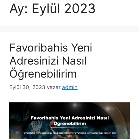
Ay:
Eylül 2023
Favoribahis Yeni
Adresinizi Nasıl
Öğrenebilirim
Eylül 30, 2023
yazar
admin