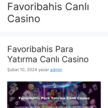
Favoribahis Canlı
Casino
Favoribahis Para
Yatırma Canlı Casino
Şubat 10, 2024
yazar
admin