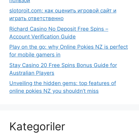
пользой
slotoroit.com: как оценить игровой сайт и
играть ответственно
Richard Casino No Deposit Free Spins –
Account Verification Guide
Play on the go: why Online Pokies NZ is perfect
for mobile gamers in
Stay Casino 20 Free Spins Bonus Guide for
Australian Players
Unveiling the hidden gems: top features of
online pokies NZ you shouldn’t miss
Kategoriler