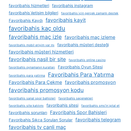
favoribahis hizmetleri
favoribahis instagram
favoribahis i̇letişim bilgileri
favoribahis i̇çin gerçek zamanlı destek
favoribahis kayit
Favoribahis Kaydı
favoribahis kaç oldu
favoribahis maç izle
favoribahis maç izleme
favoribahis müşteri desteği
favoribahis mobil erişim var mı
favoribahis müşteri hizmetleri
favoribahis nasil bir site
favoribahis online casino
Favoribahis Oyun Sitesi
favoribahis oynamanın kuralları
Favoribahis Para Yatırma
favoribahis para yatirma
Favoribahis Para Çekme
favoribahis promosyon
favoribahis promosyon kodu
favoribahis sanal spor bahisleri
favoribahis seçenekleri
favoribahis sitesi
favoribahis site katılımı
favoribahis sms’in i̇ptal et
Favoribahis Spor Bahisleri
favoribahis sorunları
favoribahis telegram
Favoribahis Sıkça Sorulan Sorular
favoribahis tv canli maç