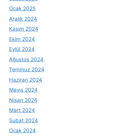
Ocak 2025
Aralık 2024
Kasım 2024
Ekim 2024
Eylül 2024
Ağustos 2024
Temmuz 2024
Haziran 2024
Mayıs 2024
Nisan 2024
Mart 2024
Şubat 2024
Ocak 2024