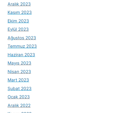
Aralık 2023
Kasım 2023
Ekim 2023
Eylül 2023
Ağustos 2023
Temmuz 2023
Haziran 2023
Mayıs 2023
Nisan 2023
Mart 2023
Şubat 2023
Ocak 2023
Aralık 2022