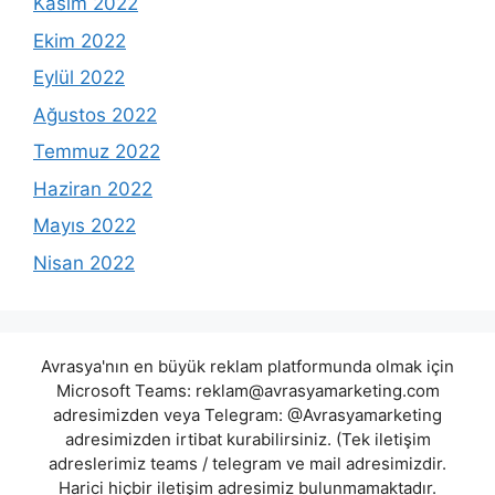
Kasım 2022
Ekim 2022
Eylül 2022
Ağustos 2022
Temmuz 2022
Haziran 2022
Mayıs 2022
Nisan 2022
Avrasya'nın en büyük reklam platformunda olmak için
Microsoft Teams:
reklam@avrasyamarketing.com
adresimizden veya Telegram: @Avrasyamarketing
adresimizden irtibat kurabilirsiniz. (Tek iletişim
adreslerimiz teams / telegram ve mail adresimizdir.
Harici hiçbir iletişim adresimiz bulunmamaktadır.