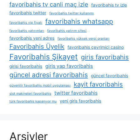
favoribahis tv canli maç izle
favoribahis tv izle
favoribahis twitter
favoribahis twitter kullanımı
favoribahis whatsapp
favoribahis vip fiyatı
favoribahis yatırımları
favoribahis yatırım sitesi
favoribahis yeni adres
favoribahis yüksek vergi oranları
Favoribahis Üyelik
favoribahis çevrimiçi casino
Favoribahis Şikayet
giris favoribahis
giris yap favoribahis
girisi favoribahis
güncel adresi favoribahis
güncel favoribahis
kayit favoribahis
güvenilir favoribahis mobil uygulaması
twitter favoribahis
slot makineleri favoribahis
yeni giris favoribahis
türk favoribahis kapanıyor mu
Arşivler