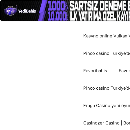
İçeriğe
atla
Kasyno online Vulkan 
Pinco casino Türkiye’
Favoribahis
Favor
Pinco casino Türkiye’d
Fraga Casino yeni oyu
Casinozer Casino | Bo