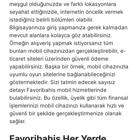
meşgul olduğunuzda ve farklı lokasyonlara
seyahat ettiğinizde, internetin öncelik vermek
istediğiniz belirli bölümleri olabilir.
Bilgisayarınıza giriş yapmanıza gerek kalmadan
mevcut alanlara kolayca göz atabilirsiniz.
Örneğin alışveriş yapmak istiyorsanız tüm
bunları mobil cihazınızdan gerçekleştirebilir, e-
ticaret siteleri üzerinden güvenli ödeme
yapabilirsiniz. Başka bir örnek, mobil cihazınızla
uyumlu oyun sitelerine bağlanabileceğinizi
göstermektedir. Sizi tatmin edecek sayısız
detayı Favoribahis mobil hizmetlerinde
bulabilirsiniz. Bu özellik, üyelik gibi tüm finansal
işlemlerinizi mobil cihazınızı kullanarak hızlı ve
güvenli bir şekilde gerçekleştirmenize olanak
sağlar.
Favoribahis Her Yerde