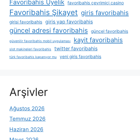
Favoribahis Üyelik
favoribahis çevrimiçi casino
Favoribahis Şikayet
giris favoribahis
giris yap favoribahis
girisi favoribahis
güncel adresi favoribahis
güncel favoribahis
kayit favoribahis
güvenilir favoribahis mobil uygulaması
twitter favoribahis
slot makineleri favoribahis
yeni giris favoribahis
türk favoribahis kapanıyor mu
Arşivler
Ağustos 2026
Temmuz 2026
Haziran 2026
Mayıs 2026