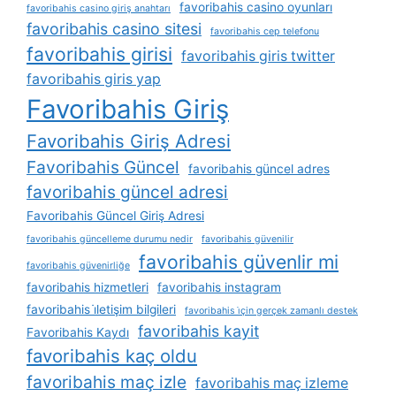
favoribahis casino oyunları
favoribahis casino giriş anahtarı
favoribahis casino sitesi
favoribahis cep telefonu
favoribahis girisi
favoribahis giris twitter
favoribahis giris yap
Favoribahis Giriş
Favoribahis Giriş Adresi
Favoribahis Güncel
favoribahis güncel adres
favoribahis güncel adresi
Favoribahis Güncel Giriş Adresi
favoribahis güncelleme durumu nedir
favoribahis güvenilir
favoribahis güvenlir mi
favoribahis güvenirliğe
favoribahis hizmetleri
favoribahis instagram
favoribahis i̇letişim bilgileri
favoribahis i̇çin gerçek zamanlı destek
favoribahis kayit
Favoribahis Kaydı
favoribahis kaç oldu
favoribahis maç izle
favoribahis maç izleme