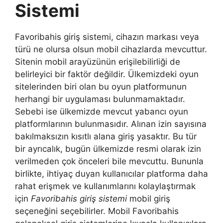
Sistemi
Favoribahis giriş sistemi, cihazın markası veya
türü ne olursa olsun mobil cihazlarda mevcuttur.
Sitenin mobil arayüzünün erişilebilirliği de
belirleyici bir faktör değildir. Ülkemizdeki oyun
sitelerinden biri olan bu oyun platformunun
herhangi bir uygulaması bulunmamaktadır.
Sebebi ise ülkemizde mevcut yabancı oyun
platformlarının bulunmasıdır. Alınan izin sayısına
bakılmaksızın kısıtlı alana giriş yasaktır. Bu tür
bir ayrıcalık, bugün ülkemizde resmi olarak izin
verilmeden çok önceleri bile mevcuttu. Bununla
birlikte, ihtiyaç duyan kullanıcılar platforma daha
rahat erişmek ve kullanımlarını kolaylaştırmak
için
Favoribahis giriş sistemi
mobil giriş
seçeneğini seçebilirler. Mobil Favoribahis