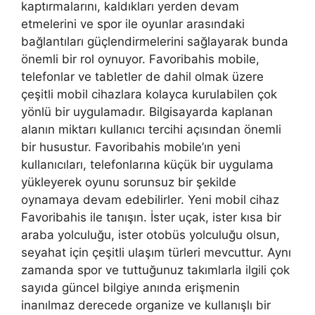
kaptırmalarını, kaldıkları yerden devam
etmelerini ve spor ile oyunlar arasındaki
bağlantıları güçlendirmelerini sağlayarak bunda
önemli bir rol oynuyor. Favoribahis mobile,
telefonlar ve tabletler de dahil olmak üzere
çeşitli mobil cihazlara kolayca kurulabilen çok
yönlü bir uygulamadır. Bilgisayarda kaplanan
alanın miktarı kullanıcı tercihi açısından önemli
bir husustur. Favoribahis mobile’ın yeni
kullanıcıları, telefonlarına küçük bir uygulama
yükleyerek oyunu sorunsuz bir şekilde
oynamaya devam edebilirler. Yeni mobil cihaz
Favoribahis ile tanışın. İster uçak, ister kısa bir
araba yolculuğu, ister otobüs yolculuğu olsun,
seyahat için çeşitli ulaşım türleri mevcuttur. Aynı
zamanda spor ve tuttuğunuz takımlarla ilgili çok
sayıda güncel bilgiye anında erişmenin
inanılmaz derecede organize ve kullanışlı bir