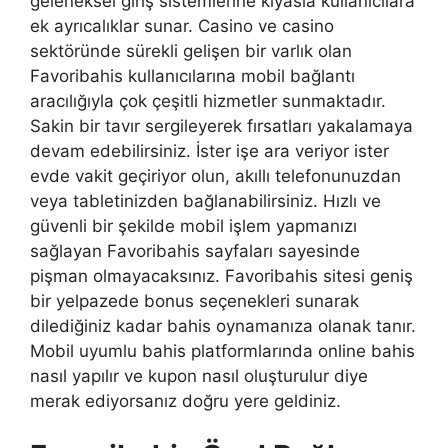
geleneksel giriş sistemlerine kıyasla kullanıcılara
ek ayrıcalıklar sunar. Casino ve casino
sektöründe sürekli gelişen bir varlık olan
Favoribahis kullanıcılarına mobil bağlantı
aracılığıyla çok çeşitli hizmetler sunmaktadır.
Sakin bir tavır sergileyerek fırsatları yakalamaya
devam edebilirsiniz. İster işe ara veriyor ister
evde vakit geçiriyor olun, akıllı telefonunuzdan
veya tabletinizden bağlanabilirsiniz. Hızlı ve
güvenli bir şekilde mobil işlem yapmanızı
sağlayan Favoribahis sayfaları sayesinde
pişman olmayacaksınız. Favoribahis sitesi geniş
bir yelpazede bonus seçenekleri sunarak
dilediğiniz kadar bahis oynamanıza olanak tanır.
Mobil uyumlu bahis platformlarında online bahis
nasıl yapılır ve kupon nasıl oluşturulur diye
merak ediyorsanız doğru yere geldiniz.