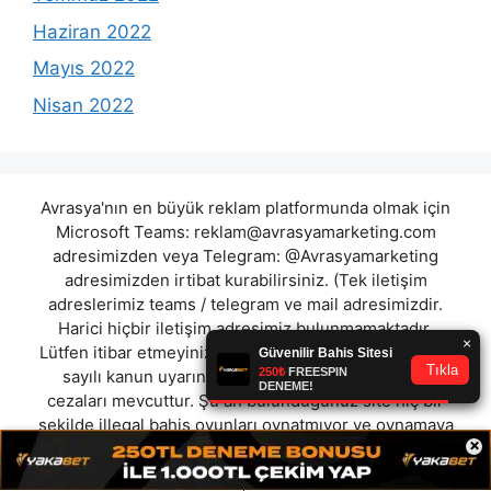
Haziran 2022
Mayıs 2022
Nisan 2022
Avrasya'nın en büyük reklam platformunda olmak için
Microsoft Teams:
reklam@avrasyamarketing.com
adresimizden veya Telegram: @Avrasyamarketing
adresimizden irtibat kurabilirsiniz. (Tek iletişim
adreslerimiz teams / telegram ve mail adresimizdir.
Harici hiçbir iletişim adresimiz bulunmamaktadır.
Lütfen itibar etmeyiniz.) Türkiye yasalarına göre 7258
sayılı kanun uyarınca yasa dışı bahis oynamanın
cezaları mevcuttur. Şu an bulunduğunuz site hiç bir
şekilde illegal bahis oyunları oynatmıyor ve oynamaya
×
aracı olmuyordur.
bluebahis
|
bettikla
|
casinoroyal
|
mobilbahistelegram
|
robinbet
|
concordeslot
|