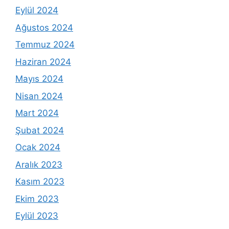
Eylül 2024
Ağustos 2024
Temmuz 2024
Haziran 2024
Mayıs 2024
Nisan 2024
Mart 2024
Şubat 2024
Ocak 2024
Aralık 2023
Kasım 2023
Ekim 2023
Eylül 2023