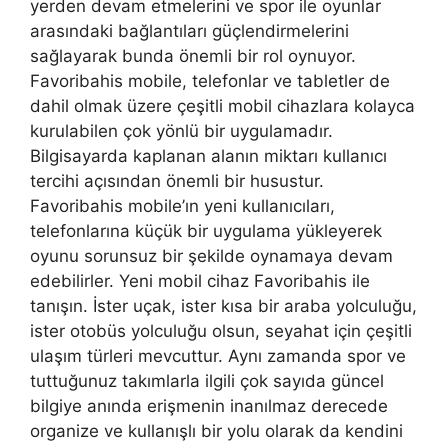
yerden devam etmelerini ve spor ile oyunlar
arasındaki bağlantıları güçlendirmelerini
sağlayarak bunda önemli bir rol oynuyor.
Favoribahis mobile, telefonlar ve tabletler de
dahil olmak üzere çeşitli mobil cihazlara kolayca
kurulabilen çok yönlü bir uygulamadır.
Bilgisayarda kaplanan alanın miktarı kullanıcı
tercihi açısından önemli bir husustur.
Favoribahis mobile’ın yeni kullanıcıları,
telefonlarına küçük bir uygulama yükleyerek
oyunu sorunsuz bir şekilde oynamaya devam
edebilirler. Yeni mobil cihaz Favoribahis ile
tanışın. İster uçak, ister kısa bir araba yolculuğu,
ister otobüs yolculuğu olsun, seyahat için çeşitli
ulaşım türleri mevcuttur. Aynı zamanda spor ve
tuttuğunuz takımlarla ilgili çok sayıda güncel
bilgiye anında erişmenin inanılmaz derecede
organize ve kullanışlı bir yolu olarak da kendini