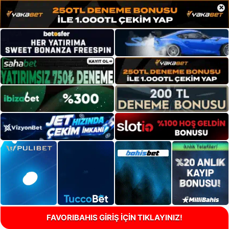
×
FAVORIBAHIS GİRİŞ İÇİN TIKLAYINIZ!