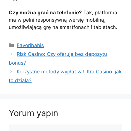
Czy można grać na telefonie?
Tak, platforma
ma w pełni responsywną wersję mobilną,
umożliwiającą grę na smartfonach i tabletach.
Kategoriler
Favoribahis
Rizk Casino: Czy oferuje bez depozytu
bonus?
Korzystne metody wypłat w Ultra Casino: jak
to działa?
Yorum yapın
Yorum