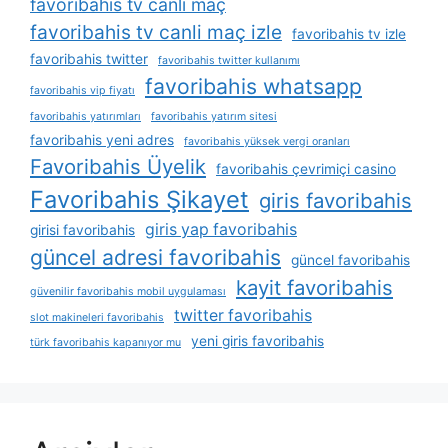
favoribahis tv canli maç
favoribahis tv canli maç izle
favoribahis tv izle
favoribahis twitter
favoribahis twitter kullanımı
favoribahis whatsapp
favoribahis vip fiyatı
favoribahis yatırımları
favoribahis yatırım sitesi
favoribahis yeni adres
favoribahis yüksek vergi oranları
Favoribahis Üyelik
favoribahis çevrimiçi casino
Favoribahis Şikayet
giris favoribahis
giris yap favoribahis
girisi favoribahis
güncel adresi favoribahis
güncel favoribahis
kayit favoribahis
güvenilir favoribahis mobil uygulaması
twitter favoribahis
slot makineleri favoribahis
yeni giris favoribahis
türk favoribahis kapanıyor mu