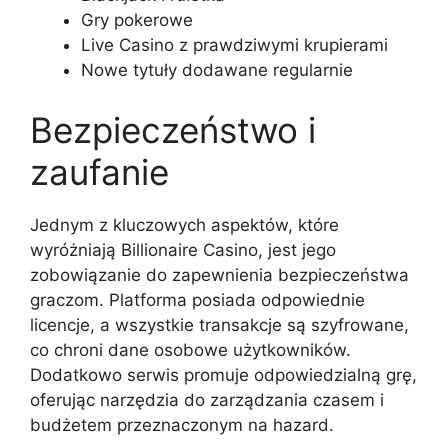
Gry pokerowe
Live Casino z prawdziwymi krupierami
Nowe tytuły dodawane regularnie
Bezpieczeństwo i
zaufanie
Jednym z kluczowych aspektów, które
wyróżniają Billionaire Casino, jest jego
zobowiązanie do zapewnienia bezpieczeństwa
graczom. Platforma posiada odpowiednie
licencje, a wszystkie transakcje są szyfrowane,
co chroni dane osobowe użytkowników.
Dodatkowo serwis promuje odpowiedzialną grę,
oferując narzędzia do zarządzania czasem i
budżetem przeznaczonym na hazard.