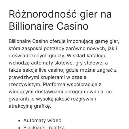
Różnorodność gier na
Billionaire Casino
Billionaire Casino oferuje imponującą gamę gier,
która zaspokoi potrzeby zarówno nowych, jak i
doświadczonych graczy. W skład katalogu
wchodzą automaty slotowe, gry stołowe, a
także sekcja live casino, gdzie można zagrać z
prawdziwymi krupierami w czasie
rzeczywistym. Platforma współpracuje z
wiodącymi dostawcami oprogramowania, co
gwarantuje wysoką jakość rozgrywki i
atrakcyjną grafikę.
Automaty wideo
Blackjack i ruletka