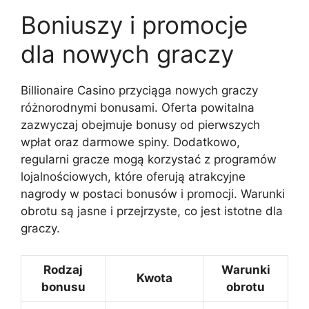
Boniuszy i promocje
dla nowych graczy
Billionaire Casino przyciąga nowych graczy
różnorodnymi bonusami. Oferta powitalna
zazwyczaj obejmuje bonusy od pierwszych
wpłat oraz darmowe spiny. Dodatkowo,
regularni gracze mogą korzystać z programów
lojalnościowych, które oferują atrakcyjne
nagrody w postaci bonusów i promocji. Warunki
obrotu są jasne i przejrzyste, co jest istotne dla
graczy.
Rodzaj
Warunki
Kwota
bonusu
obrotu