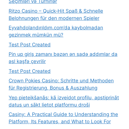
Seçimləri və Turnirlər
Ritzo Casino – Quick‑Hit Spaß & Schnelle
Belohnungen für den modernen Spieler
Eyvahdolandırıldım.com’da kaybolmadan
gezinmek mümkün mü?
Test Post Created
Pin up giriş zamanı bəzən ən sadə addımlar da
əsl kəşfə çevrilir
Test Post Created
Crown Pokies Casino: Schritte und Methoden
für Registrierung, Bonus & Auszahlung
Yep pieteikšanās: kā izveidot profilu, apstiprināt
datus un sākt lietot platformu droši
Casiny: A Practical Guide to Understanding the
Platform, Its Features, and What to Look For