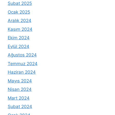
Şubat 2025
Ocak 2025
Aralık 2024
Kasım 2024
Ekim 2024
Eylül 2024
Ağustos 2024
Temmuz 2024
Haziran 2024
Mayıs 2024
Nisan 2024
Mart 2024
Şubat 2024