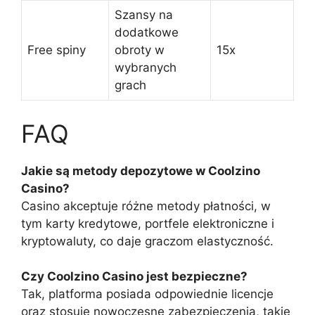
Szansy na
dodatkowe
Free spiny
obroty w
15x
wybranych
grach
FAQ
Jakie są metody depozytowe w Coolzino
Casino?
Casino akceptuje różne metody płatności, w
tym karty kredytowe, portfele elektroniczne i
kryptowaluty, co daje graczom elastyczność.
Czy Coolzino Casino jest bezpieczne?
Tak, platforma posiada odpowiednie licencje
oraz stosuje nowoczesne zabezpieczenia, takie