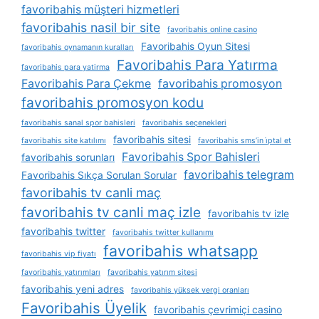
favoribahis müşteri hizmetleri
favoribahis nasil bir site
favoribahis online casino
Favoribahis Oyun Sitesi
favoribahis oynamanın kuralları
Favoribahis Para Yatırma
favoribahis para yatirma
Favoribahis Para Çekme
favoribahis promosyon
favoribahis promosyon kodu
favoribahis sanal spor bahisleri
favoribahis seçenekleri
favoribahis sitesi
favoribahis site katılımı
favoribahis sms’in i̇ptal et
Favoribahis Spor Bahisleri
favoribahis sorunları
favoribahis telegram
Favoribahis Sıkça Sorulan Sorular
favoribahis tv canli maç
favoribahis tv canli maç izle
favoribahis tv izle
favoribahis twitter
favoribahis twitter kullanımı
favoribahis whatsapp
favoribahis vip fiyatı
favoribahis yatırımları
favoribahis yatırım sitesi
favoribahis yeni adres
favoribahis yüksek vergi oranları
Favoribahis Üyelik
favoribahis çevrimiçi casino