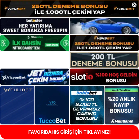
×
FAVORIBAHIS GİRİŞ İÇİN TIKLAYINIZ!