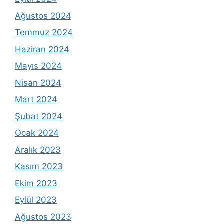
Ağustos 2024
Temmuz 2024
Haziran 2024
Mayıs 2024
Nisan 2024
Mart 2024
Şubat 2024
Ocak 2024
Aralık 2023
Kasım 2023
Ekim 2023
Eylül 2023
Ağustos 2023