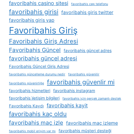
favoribahis casino sitesi
favoribahis cep telefonu
favoribahis girisi
favoribahis giris twitter
favoribahis giris yap
Favoribahis Giriş
Favoribahis Giriş Adresi
Favoribahis Güncel
favoribahis güncel adres
favoribahis güncel adresi
Favoribahis Güncel Giriş Adresi
favoribahis güncelleme durumu nedir
favoribahis güvenilir
favoribahis güvenlir mi
favoribahis güvenirliğe
favoribahis hizmetleri
favoribahis instagram
favoribahis i̇letişim bilgileri
favoribahis i̇çin gerçek zamanlı destek
favoribahis kayit
Favoribahis Kaydı
favoribahis kaç oldu
favoribahis maç izle
favoribahis maç izleme
favoribahis müşteri desteği
favoribahis mobil erişim var mı