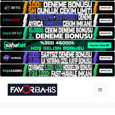
İçeriğe
atla
Menü