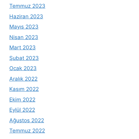
Temmuz 2023
Haziran 2023
Mayıs 2023
Nisan 2023
Mart 2023
Şubat 2023
Ocak 2023
Aralık 2022
Kasım 2022
Ekim 2022
Eylül 2022
Ağustos 2022
Temmuz 2022