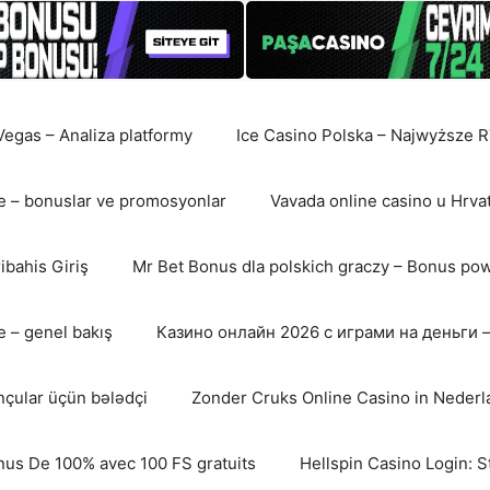
Vegas – Analiza platformy
Ice Casino Polska – Najwyższe 
de – bonuslar ve promosyonlar
Vavada online casino u Hrvats
ibahis Giriş
Mr Bet Bonus dla polskich graczy – Bonus pow
e – genel bakış
Казино онлайн 2026 с играми на деньги 
nçular üçün bələdçi
Zonder Cruks Online Casino in Nederl
nus De 100% avec 100 FS gratuits
Hellspin Casino Login: S