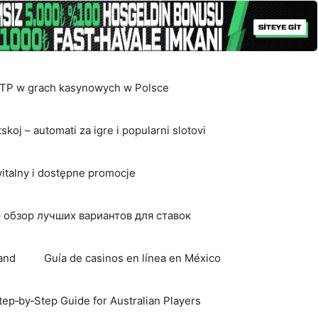
RTP w grach kasynowych w Polsce
koj – automati za igre i popularni slotovi
italny i dostępne promocje
– обзор лучших вариантов для ставок
and
Guía de casinos en línea en México
tep‑by‑Step Guide for Australian Players