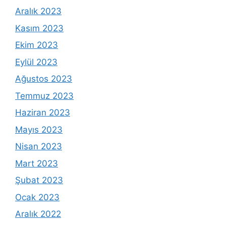
Aralık 2023
Kasım 2023
Ekim 2023
Eylül 2023
Ağustos 2023
Temmuz 2023
Haziran 2023
Mayıs 2023
Nisan 2023
Mart 2023
Şubat 2023
Ocak 2023
Aralık 2022