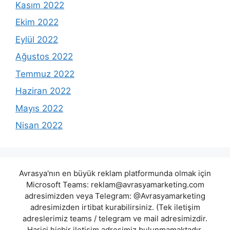
Kasım 2022
Ekim 2022
Eylül 2022
Ağustos 2022
Temmuz 2022
Haziran 2022
Mayıs 2022
Nisan 2022
Avrasya'nın en büyük reklam platformunda olmak için
Microsoft Teams:
reklam@avrasyamarketing.com
adresimizden veya Telegram: @Avrasyamarketing
adresimizden irtibat kurabilirsiniz. (Tek iletişim
adreslerimiz teams / telegram ve mail adresimizdir.
Harici hiçbir iletişim adresimiz bulunmamaktadır.