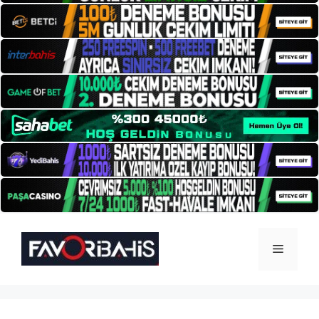
İçeriğe
atla
Menü