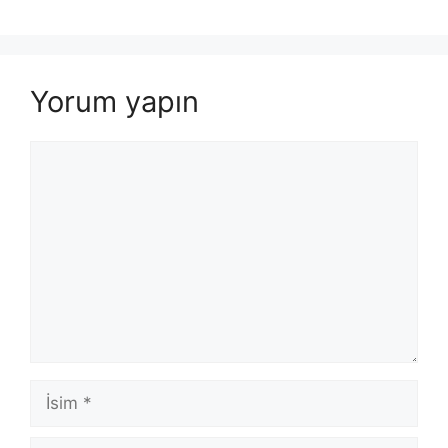
Yorum yapın
Yorum
İsim