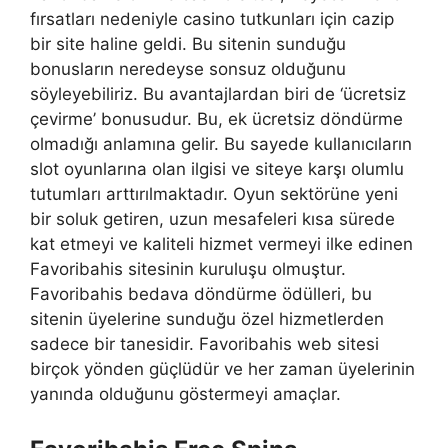
fırsatları nedeniyle casino tutkunları için cazip
bir site haline geldi. Bu sitenin sunduğu
bonusların neredeyse sonsuz olduğunu
söyleyebiliriz. Bu avantajlardan biri de ‘ücretsiz
çevirme’ bonusudur. Bu, ek ücretsiz döndürme
olmadığı anlamına gelir. Bu sayede kullanıcıların
slot oyunlarına olan ilgisi ve siteye karşı olumlu
tutumları arttırılmaktadır. Oyun sektörüne yeni
bir soluk getiren, uzun mesafeleri kısa sürede
kat etmeyi ve kaliteli hizmet vermeyi ilke edinen
Favoribahis sitesinin kuruluşu olmuştur.
Favoribahis bedava döndürme ödülleri, bu
sitenin üyelerine sunduğu özel hizmetlerden
sadece bir tanesidir. Favoribahis web sitesi
birçok yönden güçlüdür ve her zaman üyelerinin
yanında olduğunu göstermeyi amaçlar.