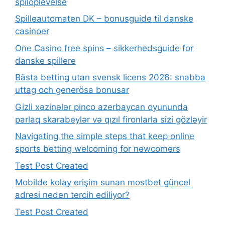
spiloplevelse
Spilleautomaten DK – bonusguide til danske
casinoer
One Casino free spins – sikkerhedsguide for
danske spillere
Bästa betting utan svensk licens 2026: snabba
uttag och generösa bonusar
Gizli xəzinələr pinco azerbaycan oyununda
parlaq skarabeylər və qızıl fironlarla sizi gözləyir
Navigating the simple steps that keep online
sports betting welcoming for newcomers
Test Post Created
Mobilde kolay erişim sunan mostbet güncel
adresi neden tercih ediliyor?
Test Post Created