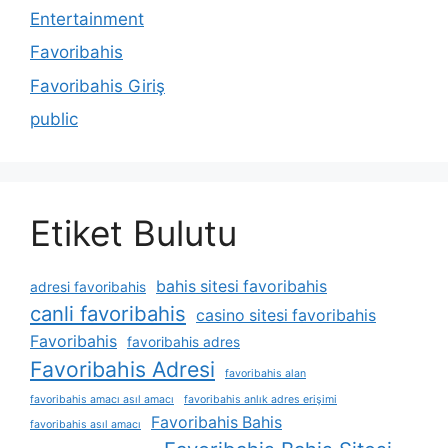
Entertainment
Favoribahis
Favoribahis Giriş
public
Etiket Bulutu
bahis sitesi favoribahis
adresi favoribahis
canli favoribahis
casino sitesi favoribahis
Favoribahis
favoribahis adres
Favoribahis Adresi
favoribahis alan
favoribahis amacı asıl amacı
favoribahis anlık adres erişimi
Favoribahis Bahis
favoribahis asıl amacı