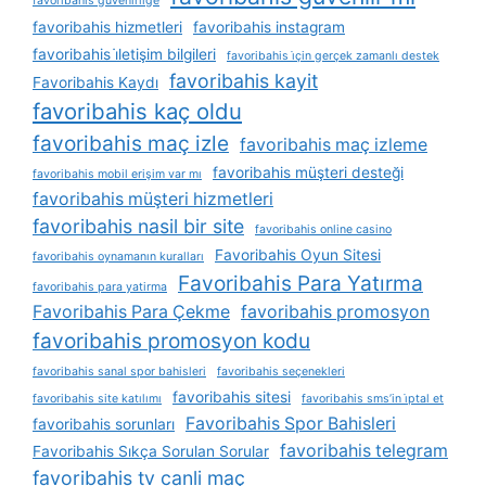
favoribahis güvenirliğe
favoribahis hizmetleri
favoribahis instagram
favoribahis i̇letişim bilgileri
favoribahis i̇çin gerçek zamanlı destek
favoribahis kayit
Favoribahis Kaydı
favoribahis kaç oldu
favoribahis maç izle
favoribahis maç izleme
favoribahis müşteri desteği
favoribahis mobil erişim var mı
favoribahis müşteri hizmetleri
favoribahis nasil bir site
favoribahis online casino
Favoribahis Oyun Sitesi
favoribahis oynamanın kuralları
Favoribahis Para Yatırma
favoribahis para yatirma
Favoribahis Para Çekme
favoribahis promosyon
favoribahis promosyon kodu
favoribahis sanal spor bahisleri
favoribahis seçenekleri
favoribahis sitesi
favoribahis site katılımı
favoribahis sms’in i̇ptal et
Favoribahis Spor Bahisleri
favoribahis sorunları
favoribahis telegram
Favoribahis Sıkça Sorulan Sorular
favoribahis tv canli maç