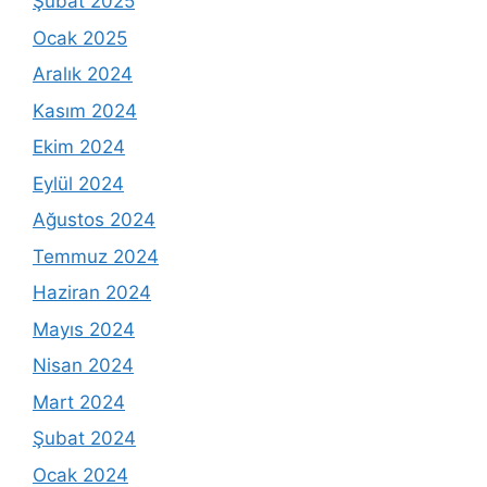
Şubat 2025
Ocak 2025
Aralık 2024
Kasım 2024
Ekim 2024
Eylül 2024
Ağustos 2024
Temmuz 2024
Haziran 2024
Mayıs 2024
Nisan 2024
Mart 2024
Şubat 2024
Ocak 2024