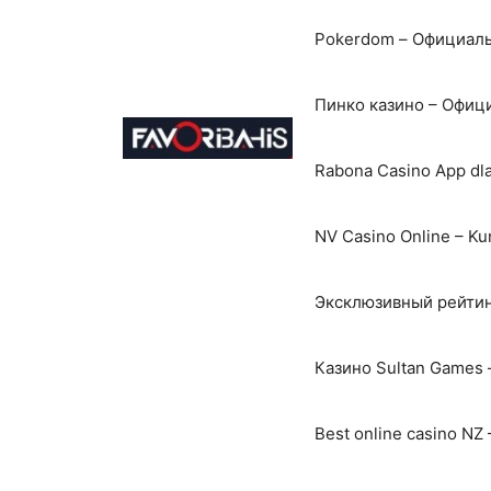
Pokerdom – Официаль
Пинко казино – Офици
Rabona Casino App dla 
NV Casino Online – K
Эксклюзивный рейтин
Казино Sultan Games 
Best online casino NZ 