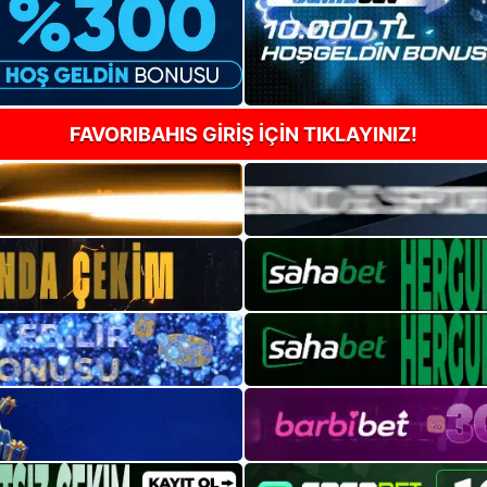
FAVORIBAHIS GİRİŞ İÇİN TIKLAYINIZ!