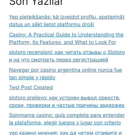
Son Yazılar
Yep pieteikšanās: kā izveidot profilu, apstiprināt
datus un sākt lietot platformu droši
Casiny: A Practical Guide to Understanding the
Platform, Its Features, and What to Look For
slotoro recensioni: как читать отзывы о Slotoro
и на что смотреть перед регистрацией
Navegar por casino argentina online nunca fue
tan simple y rápido
Test Post Created
slotoro prelievo: как устроен вывод средств,
сроки, проверки и частые причины задержек
Spinmama casino: guía completa para entender
la plataforma, elegir juegos y jugar con criterio
yep казино мнения: как да четем отзивите и