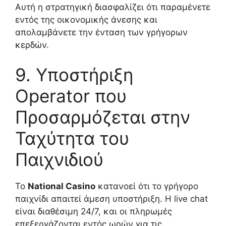
Αυτή η στρατηγική διασφαλίζει ότι παραμένετε
εντός της οικονομικής άνεσης και
απολαμβάνετε την ένταση των γρήγορων
κερδών.
9. Υποστήριξη
Operator που
Προσαρμόζεται στην
Ταχύτητα του
Παιχνιδιού
Το
National Casino
κατανοεί ότι το γρήγορο
παιχνίδι απαιτεί άμεση υποστήριξη. Η live chat
είναι διαθέσιμη 24/7, και οι πληρωμές
επεξεργάζονται εντός ωρών για τις