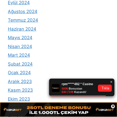
Eylül 2024
Ağustos 2024
Temmuz 2024
Haziran 2024
Mayıs 2024
Nisan 2024
Mart 2024
Şubat 2024
Ocak 2024
Aralık 2023
Kasım 2023
Ekim 2023
×
Eylül 2023
Ağustos 2023