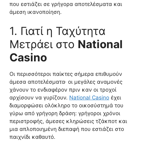
που εστιάζει σε γρήγορα αποτελέσματα και
άμεση ικανοποίηση.
1. Γιατί η Ταχύτητα
Μετράει στο
National
Casino
Οι περισσότεροι παίκτες σήμερα επιθυμούν
άμεσα αποτελέσματα· οι μεγάλες αναμονές
χάνουν το ενδιαφέρον πριν καν οι τροχοί
αρχίσουν να γυρίζουν.
National Casino
έχει
διαμορφώσει ολόκληρο το οικοσύστημά του
γύρω από γρήγορη δράση: γρήγοροι χρόνοι
περιστροφής, άμεσες κληρώσεις τζάκποτ και
μια απλοποιημένη διεπαφή που εστιάζει στο
παιχνίδι καθαυτό.