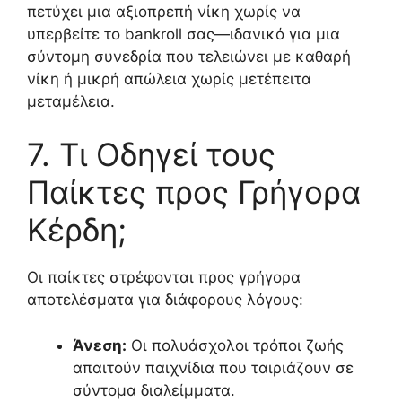
πετύχει μια αξιοπρεπή νίκη χωρίς να
υπερβείτε το bankroll σας—ιδανικό για μια
σύντομη συνεδρία που τελειώνει με καθαρή
νίκη ή μικρή απώλεια χωρίς μετέπειτα
μεταμέλεια.
7. Τι Οδηγεί τους
Παίκτες προς Γρήγορα
Κέρδη;
Οι παίκτες στρέφονται προς γρήγορα
αποτελέσματα για διάφορους λόγους:
Άνεση:
Οι πολυάσχολοι τρόποι ζωής
απαιτούν παιχνίδια που ταιριάζουν σε
σύντομα διαλείμματα.