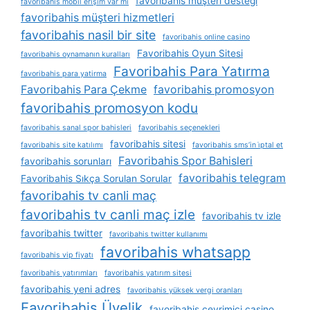
favoribahis müşteri desteği
favoribahis mobil erişim var mı
favoribahis müşteri hizmetleri
favoribahis nasil bir site
favoribahis online casino
Favoribahis Oyun Sitesi
favoribahis oynamanın kuralları
Favoribahis Para Yatırma
favoribahis para yatirma
Favoribahis Para Çekme
favoribahis promosyon
favoribahis promosyon kodu
favoribahis sanal spor bahisleri
favoribahis seçenekleri
favoribahis sitesi
favoribahis site katılımı
favoribahis sms’in i̇ptal et
Favoribahis Spor Bahisleri
favoribahis sorunları
favoribahis telegram
Favoribahis Sıkça Sorulan Sorular
favoribahis tv canli maç
favoribahis tv canli maç izle
favoribahis tv izle
favoribahis twitter
favoribahis twitter kullanımı
favoribahis whatsapp
favoribahis vip fiyatı
favoribahis yatırımları
favoribahis yatırım sitesi
favoribahis yeni adres
favoribahis yüksek vergi oranları
Favoribahis Üyelik
favoribahis çevrimiçi casino