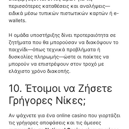
περισσότερες καταθέσεις και αναλήψεις—
ειδικά μέσω τυπικών πιστωτικών καρτών ή e-
wallets.
Η ομάδα υποστήριξης δίνει προτεραιότητα σε
ζητήματα που θα μπορούσαν να διακόψουν το
παιχνίδι—όπως τεχνικά προβλήματα ή
δυσκολίες πληρωμής—ώστε οι παίκτες να
μπορούν να επιστρέψουν στον τροχό με
ελάχιστο χρόνο διακοπής.
10. Έτοιμοι να Ζήσετε
Γρήγορες Νίκες;
Αν ψάχνετε για ένα online casino που γιορτάζει
τις γρήγορες αποφάσεις και τις άμεσες