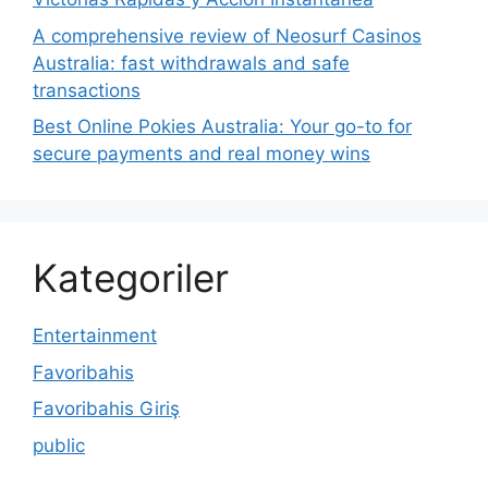
A comprehensive review of Neosurf Casinos
Australia: fast withdrawals and safe
transactions
Best Online Pokies Australia: Your go-to for
secure payments and real money wins
Kategoriler
Entertainment
Favoribahis
Favoribahis Giriş
public