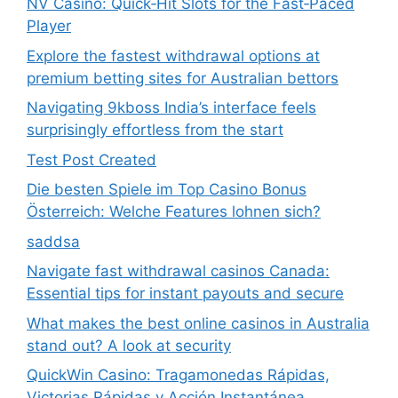
NV Casino: Quick‑Hit Slots for the Fast‑Paced
Player
Explore the fastest withdrawal options at
premium betting sites for Australian bettors
Navigating 9kboss India’s interface feels
surprisingly effortless from the start
Test Post Created
Die besten Spiele im Top Casino Bonus
Österreich: Welche Features lohnen sich?
saddsa
Navigate fast withdrawal casinos Canada:
Essential tips for instant payouts and secure
What makes the best online casinos in Australia
stand out? A look at security
QuickWin Casino: Tragamonedas Rápidas,
Victorias Rápidas y Acción Instantánea