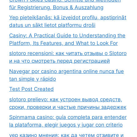
für Registrierung, Bonus & Auszahlung
Yep pieteikšanās: kā izveidot profilu, apstiprināt
datus un sākt lietot platformu droši
Casiny: A Practical Guide to Understanding the
Platform, Its Features, and What to Look For
slotoro recensioni: как читать отзывы о Slotoro
и на что смотреть перед регистрацией
Navegar por casino argentina online nunca fue
tan simple y rápido
Test Post Created
slotoro prelievo: как устроен вывод средств,
сроки, проверки и частые причины задержек
Spinmama casino: guía completa para entender
la plataforma, elegir juegos y jugar con criterio
yep казино мнения: как да четем отзивите и