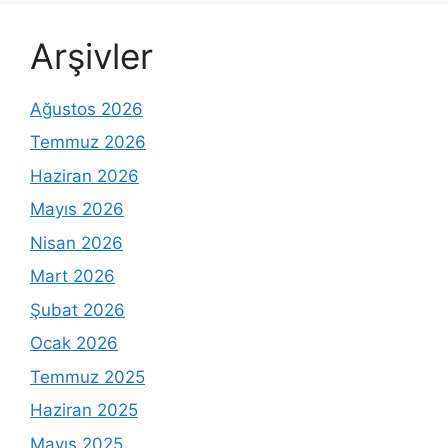
Arşivler
Ağustos 2026
Temmuz 2026
Haziran 2026
Mayıs 2026
Nisan 2026
Mart 2026
Şubat 2026
Ocak 2026
Temmuz 2025
Haziran 2025
Mayıs 2025