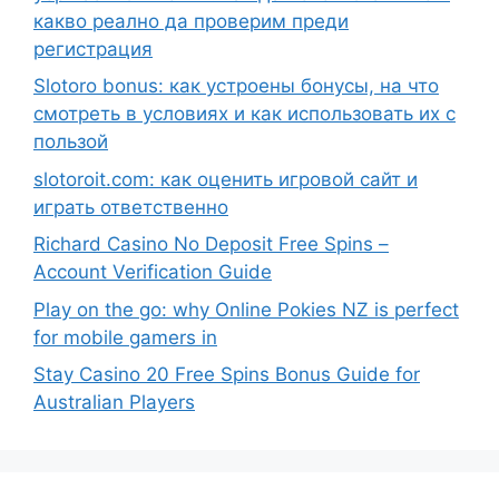
какво реално да проверим преди
регистрация
Slotoro bonus: как устроены бонусы, на что
смотреть в условиях и как использовать их с
пользой
slotoroit.com: как оценить игровой сайт и
играть ответственно
Richard Casino No Deposit Free Spins –
Account Verification Guide
Play on the go: why Online Pokies NZ is perfect
for mobile gamers in
Stay Casino 20 Free Spins Bonus Guide for
Australian Players