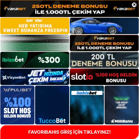
×
FAVORIBAHIS GİRİŞ İÇİN TIKLAYINIZ!