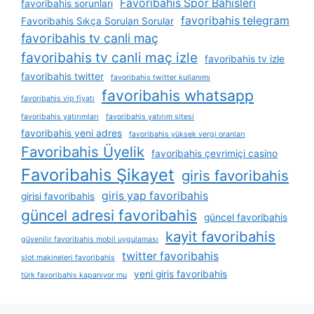
Favoribahis Spor Bahisleri
favoribahis sorunları
favoribahis telegram
Favoribahis Sıkça Sorulan Sorular
favoribahis tv canli maç
favoribahis tv canli maç izle
favoribahis tv izle
favoribahis twitter
favoribahis twitter kullanımı
favoribahis whatsapp
favoribahis vip fiyatı
favoribahis yatırımları
favoribahis yatırım sitesi
favoribahis yeni adres
favoribahis yüksek vergi oranları
Favoribahis Üyelik
favoribahis çevrimiçi casino
Favoribahis Şikayet
giris favoribahis
giris yap favoribahis
girisi favoribahis
güncel adresi favoribahis
güncel favoribahis
kayit favoribahis
güvenilir favoribahis mobil uygulaması
twitter favoribahis
slot makineleri favoribahis
yeni giris favoribahis
türk favoribahis kapanıyor mu