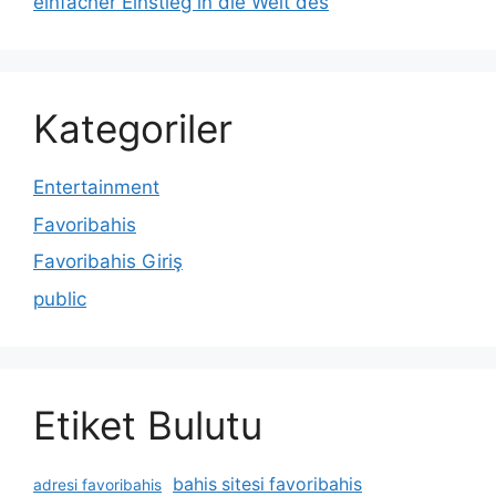
einfacher Einstieg in die Welt des
Kategoriler
Entertainment
Favoribahis
Favoribahis Giriş
public
Etiket Bulutu
bahis sitesi favoribahis
adresi favoribahis