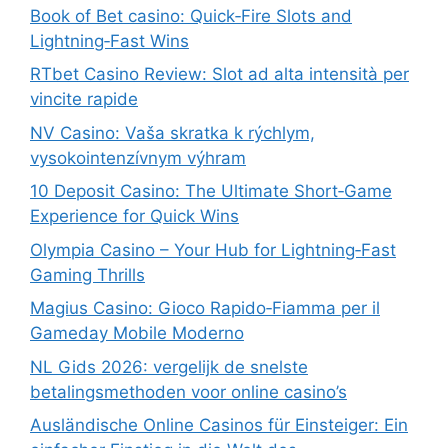
Book of Bet casino: Quick‑Fire Slots and
Lightning‑Fast Wins
RTbet Casino Review: Slot ad alta intensità per
vincite rapide
NV Casino: Vaša skratka k rýchlym,
vysokointenzívnym výhram
10 Deposit Casino: The Ultimate Short‑Game
Experience for Quick Wins
Olympia Casino – Your Hub for Lightning‑Fast
Gaming Thrills
Magius Casino: Gioco Rapido‑Fiamma per il
Gameday Mobile Moderno
NL Gids 2026: vergelijk de snelste
betalingsmethoden voor online casino’s
Ausländische Online Casinos für Einsteiger: Ein