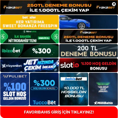
×
FAVORIBAHIS GİRİŞ İÇİN TIKLAYINIZ!