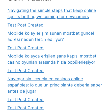
Navigating the simple steps that keep online
sports betting welcoming for newcomers
Test Post Created
Mobilde kolay erişim sunan mostbet güncel
adresi neden tercih ediliyor?
Test Post Created
Mobilde kolayca erişilen şans kapısı mostbet
casino oyunları arasında hızla popülerleşiyor
Test Post Created
Navegar sin licencia en casinos online
españoles: lo que un principiante debería saber
antes de jugar
Test Post Created
Test Post Created