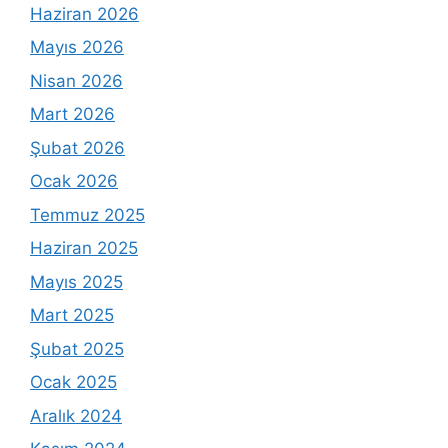
Haziran 2026
Mayıs 2026
Nisan 2026
Mart 2026
Şubat 2026
Ocak 2026
Temmuz 2025
Haziran 2025
Mayıs 2025
Mart 2025
Şubat 2025
Ocak 2025
Aralık 2024