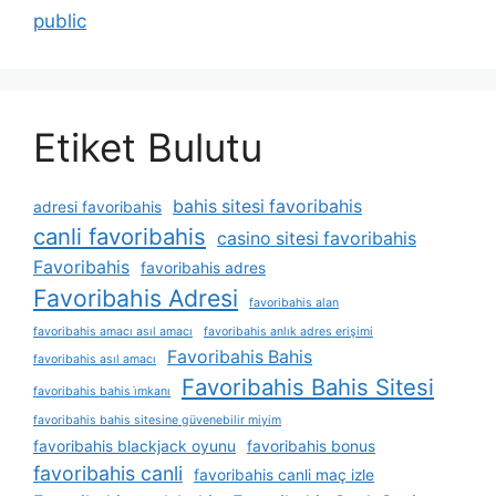
public
Etiket Bulutu
bahis sitesi favoribahis
adresi favoribahis
canli favoribahis
casino sitesi favoribahis
Favoribahis
favoribahis adres
Favoribahis Adresi
favoribahis alan
favoribahis amacı asıl amacı
favoribahis anlık adres erişimi
Favoribahis Bahis
favoribahis asıl amacı
Favoribahis Bahis Sitesi
favoribahis bahis i̇mkanı
favoribahis bahis sitesine güvenebilir miyim
favoribahis blackjack oyunu
favoribahis bonus
favoribahis canli
favoribahis canli maç izle