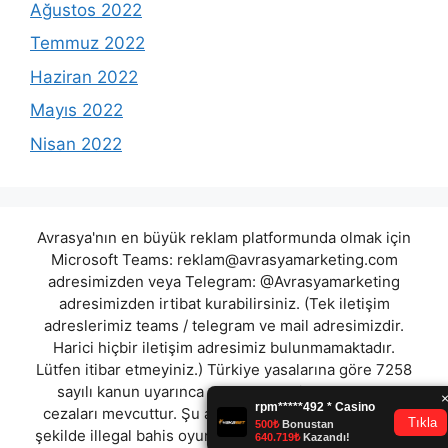
Ağustos 2022
Temmuz 2022
Haziran 2022
Mayıs 2022
Nisan 2022
Avrasya'nın en büyük reklam platformunda olmak için
Microsoft Teams:
reklam@avrasyamarketing.com
adresimizden veya Telegram: @Avrasyamarketing
adresimizden irtibat kurabilirsiniz. (Tek iletişim
adreslerimiz teams / telegram ve mail adresimizdir.
Harici hiçbir iletişim adresimiz bulunmamaktadır.
Lütfen itibar etmeyiniz.) Türkiye yasalarına göre 7258
sayılı kanun uyarınca yasa dışı bahis oynamanın
cezaları mevcuttur. Şu an bulunduğunuz site hiç bir
şekilde illegal bahis oyunları oynatmıyor ve oynamaya