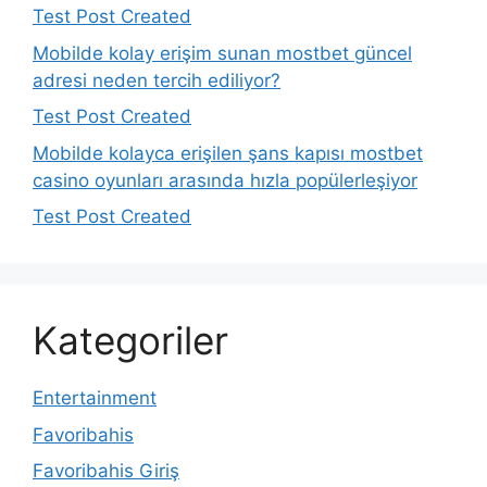
Test Post Created
Mobilde kolay erişim sunan mostbet güncel
adresi neden tercih ediliyor?
Test Post Created
Mobilde kolayca erişilen şans kapısı mostbet
casino oyunları arasında hızla popülerleşiyor
Test Post Created
Kategoriler
Entertainment
Favoribahis
Favoribahis Giriş