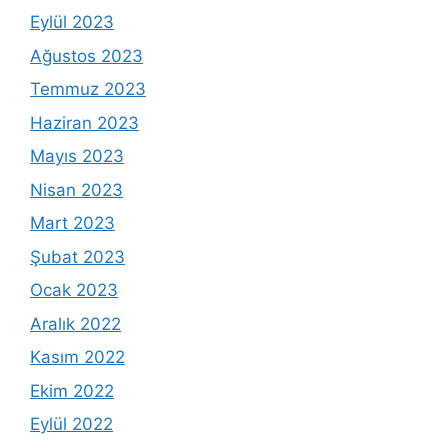
Eylül 2023
Ağustos 2023
Temmuz 2023
Haziran 2023
Mayıs 2023
Nisan 2023
Mart 2023
Şubat 2023
Ocak 2023
Aralık 2022
Kasım 2022
Ekim 2022
Eylül 2022