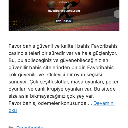
Favoribahis güvenli ve kaliteli bahis Favoribahis
casino siteleri bir süredir var ve hala güçleniyor.
Bu, bulabileceğiniz ve güvenebileceğiniz en
güvenilir bahis sitelerinden biridir. Favoribahis
çok güvenilir ve etkileyici bir oyun seçkisi
sunuyor. Çok çeşitli slotlar, masa oyunları, poker
oyunları ve canlı krupiye oyunları var. Bu sitede
size asla bıkmayacağınız çok şey var.
Favoribahis, ödemeler konusunda …
Devamını
oku
Kategoriler