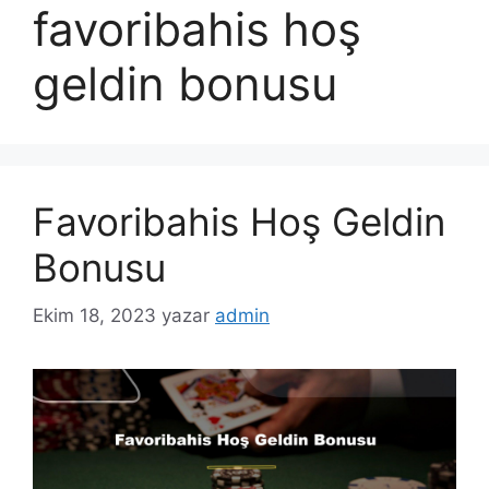
favoribahis hoş
geldin bonusu
Favoribahis Hoş Geldin
Bonusu
Ekim 18, 2023
yazar
admin