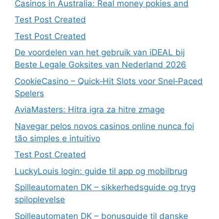
Casinos in Australia: Real money pokies and
Test Post Created
Test Post Created
De voordelen van het gebruik van iDEAL bij
Beste Legale Goksites van Nederland 2026
CookieCasino – Quick‑Hit Slots voor Snel‑Paced
Spelers
AviaMasters: Hitra igra za hitre zmage
Navegar pelos novos casinos online nunca foi
tão simples e intuitivo
Test Post Created
LuckyLouis login: guide til app og mobilbrug
Spilleautomaten DK – sikkerhedsguide og tryg
spiloplevelse
Spilleautomaten DK – bonusguide til danske