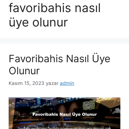
favoribahis nasıl
üye olunur
Favoribahis Nasıl Üye
Olunur
Kasım 15, 2023
yazar
admin