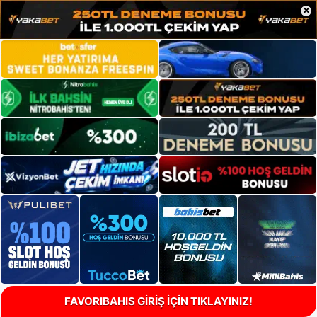
×
FAVORIBAHIS GİRİŞ İÇİN TIKLAYINIZ!