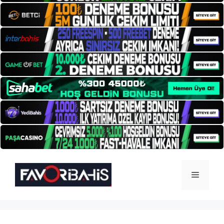
İçeriğe
atla
Menü