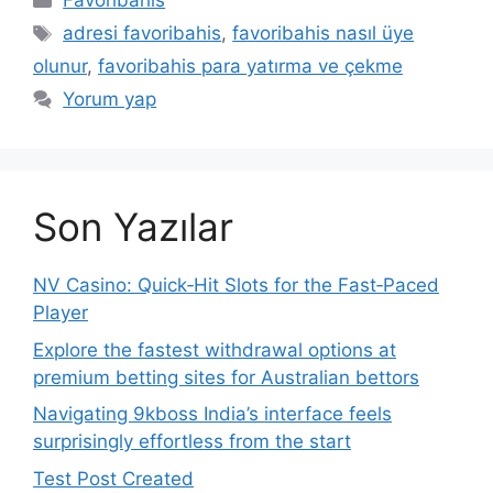
Favoribahis
Etiketler
adresi favoribahis
,
favoribahis nasıl üye
olunur
,
favoribahis para yatırma ve çekme
Yorum yap
Son Yazılar
NV Casino: Quick‑Hit Slots for the Fast‑Paced
Player
Explore the fastest withdrawal options at
premium betting sites for Australian bettors
Navigating 9kboss India’s interface feels
surprisingly effortless from the start
Test Post Created