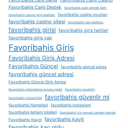
Favoribahis canlı bahis
Favoribahis Canlı Casino
Favoribahis Canlı Destek
favoribahis canlı destek hattı
favoribahis casino oyunları
favoribahis casino giriş anahtarı
favoribahis casino sitesi
favoribahis cep telefonu
favoribahis girisi
favoribahis giris twitter
favoribahis giris yap
Favoribahis Giriş
Favoribahis Giriş Adresi
Favoribahis Güncel
favoribahis güncel adres
favoribahis güncel adresi
Favoribahis Güncel Giriş Adresi
favoribahis güncelleme durumu nedir
favoribahis güvenilir
favoribahis güvenlir mi
favoribahis güvenirliğe
favoribahis hizmetleri
favoribahis instagram
favoribahis i̇letişim bilgileri
favoribahis i̇çin gerçek zamanlı destek
favoribahis kayit
Favoribahis Kaydı
favoribahis kaç oldu