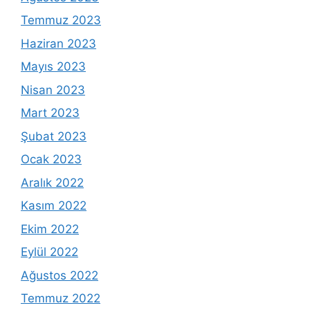
Temmuz 2023
Haziran 2023
Mayıs 2023
Nisan 2023
Mart 2023
Şubat 2023
Ocak 2023
Aralık 2022
Kasım 2022
Ekim 2022
Eylül 2022
Ağustos 2022
Temmuz 2022