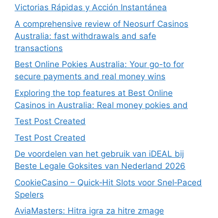
Victorias Rápidas y Acción Instantánea
A comprehensive review of Neosurf Casinos
Australia: fast withdrawals and safe
transactions
Best Online Pokies Australia: Your go-to for
secure payments and real money wins
Exploring the top features at Best Online
Casinos in Australia: Real money pokies and
Test Post Created
Test Post Created
De voordelen van het gebruik van iDEAL bij
Beste Legale Goksites van Nederland 2026
CookieCasino – Quick‑Hit Slots voor Snel‑Paced
Spelers
AviaMasters: Hitra igra za hitre zmage