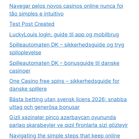
Navegar pelos novos casinos online nunca foi
tão simples e intuitivo
Test Post Created
LuckyLouis login: guide til app og mobilbrug
Spilleautomaten DK – sikkerhedsguide og tryg
spiloplevelse
Spilleautomaten DK – bonusguide til danske
casinoer
One Casino free spins – sikkerhedsguide for
danske spillere
Bästa betting utan svensk licens 2026: snabba
uttag och generösa bonusar
Gizli xəzinələr pinco azerbaycan oyununda
parlaq skarabeylər və qızıl fironlarla sizi gözləyir
Navigating the simple steps that keep online