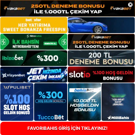
×
FAVORIBAHIS GİRİŞ İÇİN TIKLAYINIZ!