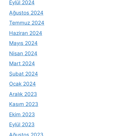
Eylül 2024
Ağustos 2024
Temmuz 2024
Haziran 2024
Mayıs 2024
Nisan 2024
Mart 2024
Şubat 2024
Ocak 2024
Aralık 2023
Kasım 2023
Ekim 2023
Eylül 2023
Ağustos 2023