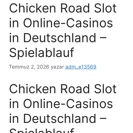
Chicken Road Slot
in Online-Casinos
in Deutschland –
Spielablauf
Temmuz 2, 2026
yazar
adm_e13569
Chicken Road Slot
in Online-Casinos
in Deutschland –