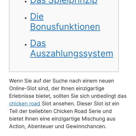
Die
Bonusfunktionen
Das
Auszahlungssystem
Wenn Sie auf der Suche nach einem neuen
Online-Slot sind, der Ihnen einzigartige
Erlebnisse bietet, sollten Sie sich unbedingt das
chicken road
Slot ansehen. Dieser Slot ist ein
Teil der beliebten Chicken Road Serie und
bietet Ihnen eine einzigartige Mischung aus
Action, Abenteuer und Gewinnchancen.