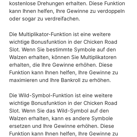
kostenlose Drehungen erhalten. Diese Funktion
kann Ihnen helfen, Ihre Gewinne zu verdoppeln
oder sogar zu verdreifachen.
Die Multiplikator-Funktion ist eine weitere
wichtige Bonusfunktion in der Chicken Road
Slot. Wenn Sie bestimmte Symbole auf den
Walzen erhalten, können Sie Multiplikatoren
erhalten, die Ihre Gewinne erhöhen. Diese
Funktion kann Ihnen helfen, Ihre Gewinne zu
maximieren und Ihre Bankroll zu erhöhen.
Die Wild-Symbol-Funktion ist eine weitere
wichtige Bonusfunktion in der Chicken Road
Slot. Wenn Sie das Wild-Symbol auf den
Walzen erhalten, kann es andere Symbole
ersetzen und Ihre Gewinne erhöhen. Diese
Funktion kann Ihnen helfen, Ihre Gewinne zu