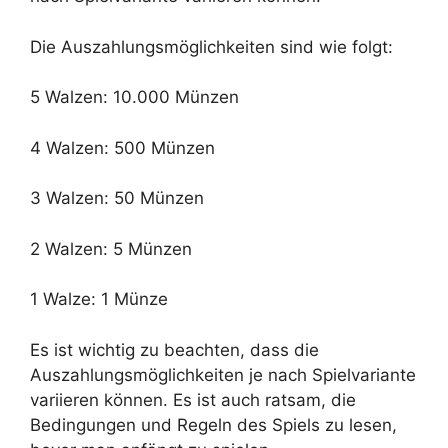
Die Auszahlungsmöglichkeiten sind wie folgt:
5 Walzen: 10.000 Münzen
4 Walzen: 500 Münzen
3 Walzen: 50 Münzen
2 Walzen: 5 Münzen
1 Walze: 1 Münze
Es ist wichtig zu beachten, dass die
Auszahlungsmöglichkeiten je nach Spielvariante
variieren können. Es ist auch ratsam, die
Bedingungen und Regeln des Spiels zu lesen,