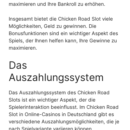
maximieren und Ihre Bankroll zu erhöhen.
Insgesamt bietet die Chicken Road Slot viele
Möglichkeiten, Geld zu gewinnen. Die
Bonusfunktionen sind ein wichtiger Aspekt des
Spiels, der Ihnen helfen kann, Ihre Gewinne zu
maximieren.
Das
Auszahlungssystem
Das Auszahlungssystem des Chicken Road
Slots ist ein wichtiger Aspekt, der die
Spielerinteraktion beeinflusst. Im Chicken Road
Slot in Online-Casinos in Deutschland gibt es
verschiedene Auszahlungsmöglichkeiten, die je
nach Spielvariante variieren können.