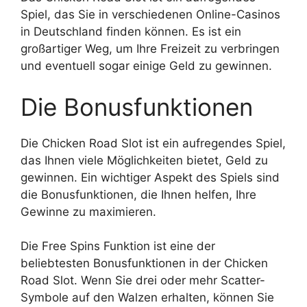
Spiel, das Sie in verschiedenen Online-Casinos
in Deutschland finden können. Es ist ein
großartiger Weg, um Ihre Freizeit zu verbringen
und eventuell sogar einige Geld zu gewinnen.
Die Bonusfunktionen
Die Chicken Road Slot ist ein aufregendes Spiel,
das Ihnen viele Möglichkeiten bietet, Geld zu
gewinnen. Ein wichtiger Aspekt des Spiels sind
die Bonusfunktionen, die Ihnen helfen, Ihre
Gewinne zu maximieren.
Die Free Spins Funktion ist eine der
beliebtesten Bonusfunktionen in der Chicken
Road Slot. Wenn Sie drei oder mehr Scatter-
Symbole auf den Walzen erhalten, können Sie