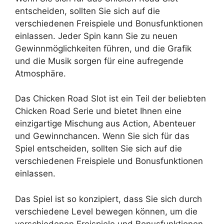
entscheiden, sollten Sie sich auf die
verschiedenen Freispiele und Bonusfunktionen
einlassen. Jeder Spin kann Sie zu neuen
Gewinnmöglichkeiten führen, und die Grafik
und die Musik sorgen für eine aufregende
Atmosphäre.
Das Chicken Road Slot ist ein Teil der beliebten
Chicken Road Serie und bietet Ihnen eine
einzigartige Mischung aus Action, Abenteuer
und Gewinnchancen. Wenn Sie sich für das
Spiel entscheiden, sollten Sie sich auf die
verschiedenen Freispiele und Bonusfunktionen
einlassen.
Das Spiel ist so konzipiert, dass Sie sich durch
verschiedene Level bewegen können, um die
verschiedenen Freispiele und Bonusfunktionen