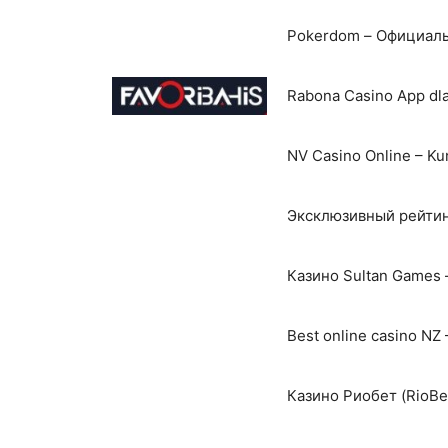
Pokerdom – Официаль
Rabona Casino App dla 
NV Casino Online – K
Эксклюзивный рейтин
Казино Sultan Games 
Best online casino NZ 
Казино Риобет (RioBe