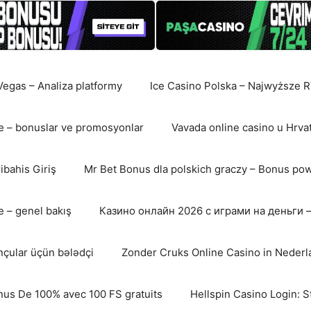
Vegas – Analiza platformy
Ice Casino Polska – Najwyższe 
de – bonuslar ve promosyonlar
Vavada online casino u Hrvats
ibahis Giriş
Mr Bet Bonus dla polskich graczy – Bonus pow
e – genel bakış
Казино онлайн 2026 с играми на деньги 
nçular üçün bələdçi
Zonder Cruks Online Casino in Nederl
nus De 100% avec 100 FS gratuits
Hellspin Casino Login: S