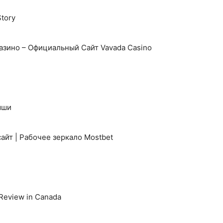
Story
азино – Официальный Сайт Vavada Casino
ыши
айт | Рабочее зеркало Mostbet
 Review in Canada